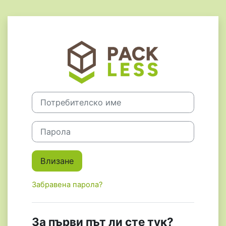
Прескочи на основното съдържание
Влезте в Pack
Преминаване към създаване на нова регистрация
Потребителско име
Парола
Влизане
Забравена парола?
За първи път ли сте тук?